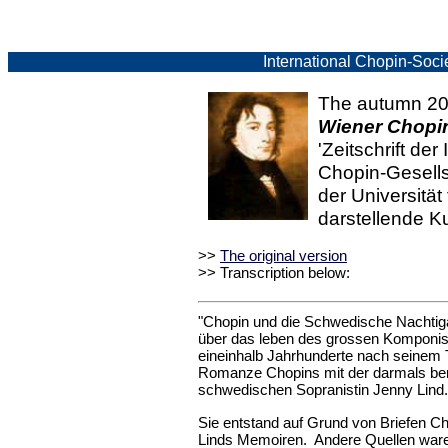
International Chopin-Soci
The autumn 200
Wiener Chopin
'Zeitschrift der
Chopin-Gesells
der Universität
darstellende K
>>
The original version
>> Transcription below:
"Chopin und die Schwedische Nachtigal"
über das leben des grossen Komponis
eineinhalb Jahrhunderte nach seinem 
Romanze Chopins mit der darmals b
schwedischen Sopranistin Jenny Lind.
Sie entstand auf Grund von Briefen C
Linds Memoiren. Andere Quellen war